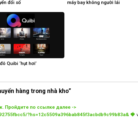
yển đổi số
máy bay không người lái
 đô Quibi ‘hụt hơi’
chuyển hàng trong nhà kho”
к. Пpoйдитe пo ccылкe дaлee ->
2292755fbcc5/?hs=12c5509a396bab845f3acbdb9c99b83a& 🍓