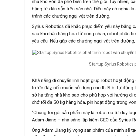
nhà kho vốn đã phổ biến trên thế giới. Tuy nhiên, 
băng từ dán sẵn trên sàn nhà. Điều này có nghĩa là 
tránh các chướng ngại vật trên đường.
Syrius Robotics đã khắc phục điểm yếu này bằng các
sau khi nhận hàng hóa từ công nhân, robot phân tích
yêu cầu. Nếu gặp các chướng ngại vật trên đường,
Startup Syrius Robotics 
Khả năng di chuyển linh hoạt giúp robot hoạt động
trước đây, nếu muốn sử dụng các thiết bị tự động tr
sở hạ tầng nhà kho sao cho phù hợp với hướng di c
chở tối đa 50 kg hàng hóa, pin hoạt động trong vòn
“Chúng tôi gọi sản phẩm này là robot có tư duy log
Adam Jiang – nhà sáng lập kiêm CEO của Syrius Ro
Ông Adam Jiang kỳ vọng sản phẩm của mình sẽ tạo