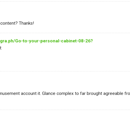
d content? Thanks!
legra.ph/Go-to-your-personal-cabinet-08-26?
t:
 amusement account it. Glance complex to far brought agreeable fr