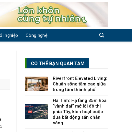
ởi nghiệp
Công nghệ
CÓ THỂ BẠN QUAN TÂM
Riverfront Elevated Living:
Chuẩn sống tầm cao giữa
trung tâm thành phố
Hà Tĩnh: Hạ tầng 35m hóa
“vành đai” mở lối đô thị
phía Tây, kích hoạt cuộc
đua bất động sản chân
à
sóng
c