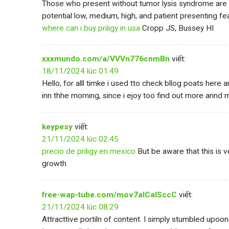
Those who present without tumor lysis syndrome are ris
potential low, medium, high, and patient presenting fe
where can i buy priligy in usa
Cropp JS, Bussey HI
xxxmundo.com/a/VVVn776cnmBn
viết:
18/11/2024 lúc 01:49
Hello, for alll timke i used tto check bllog poats here ar
inn thhe morning, since i ejoy too find out more annd 
keypesy
viết:
21/11/2024 lúc 02:45
precio de priligy en mexico
But be aware that this is v
growth
free-wap-tube.com/mov7aICaISccC
viết:
21/11/2024 lúc 08:29
Attracttive portiln of content. I simply stumbled upoo