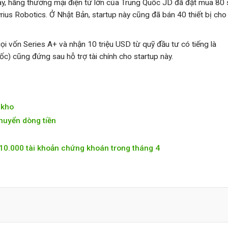
nay, hãng thương mại điện tử lớn của Trung Quốc JD đã đặt mua 80
us Robotics. Ở Nhật Bản, startup này cũng đã bán 40 thiết bị cho
ọi vốn Series A+ và nhận 10 triệu USD từ quỹ đầu tư có tiếng là
c) cũng đứng sau hỗ trợ tài chính cho startup này.
 kho
chuyển dòng tiền
10.000 tài khoản chứng khoán trong tháng 4