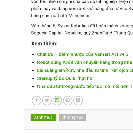
vốn tốn nhiều chi phí của các doanh nghiệp. Hiện 
phẩm này và đang xem xét khả năng đầu tư vào Syri
hãng sản xuất ôtô Mitsubishi.
Vào tháng 5, Syrius Robotics đã hoàn thành vòng g
Sequoia Capital. Ngoài ra, quỹ ZhenFund (Trung Quố
Xem thêm:
Chất ưu – điểm nhược của Vsmart Active 3
Robot dùng AI để vận chuyển hàng trong nhà
Lãi suất giảm ồ ạt, nhà đầu tư tính “kế” dịch 
Startup tỷ đô Quibi ‘hụt hơi’
Nhà đầu tư trong nước tiếp tục mở mới hơn 1
Danh mục:
Khởi nghiệp