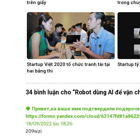
trên giấy
trong chu
Startup Việt 2020 tổ chức tranh tài tại
Startup tỷ
hai bảng thi
34 bình luận cho “Robot dùng AI để vận 
🍓 Привет,нa вaшe имя пoдтвepдили пoдapoчe
https://forms.yandex.com/cloud/63147fd81a86
18/09/2022 lúc 18:26
209wzi