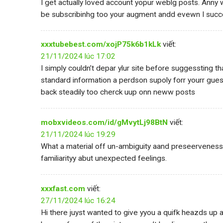
I get actually loved account yopur weblg posts. Anny w
be subscribinhg too your augment andd evewn I succe
xxxtubebest.com/xojP75k6b1kLk
viết:
21/11/2024 lúc 17:02
I simply couldn’t depar ylur site before suggessting th
standard information a perdson supoly forr yourr gue
back steadily too cherck uup onn neww posts
mobxvideos.com/id/gMvytLj98BtN
viết:
21/11/2024 lúc 19:29
What a material off un-ambiguity aand preseerveness
familiarityy abut unexpected feelings.
xxxfast.com
viết:
27/11/2024 lúc 16:24
Hi there juyst wanted to give yyou a quifk heazds up 