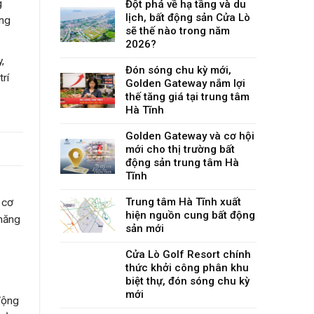
g
Đột phá về hạ tầng và du
lịch, bất động sản Cửa Lò
ăng
sẽ thế nào trong năm
2026?
,
Đón sóng chu kỳ mới,
rí
Golden Gateway nắm lợi
thế tăng giá tại trung tâm
Hà Tĩnh
Golden Gateway và cơ hội
mới cho thị trường bất
động sản trung tâm Hà
Tĩnh
ì
Trung tâm Hà Tĩnh xuất
 cơ
hiện nguồn cung bất động
 năng
sản mới
Cửa Lò Golf Resort chính
thức khởi công phân khu
biệt thự, đón sóng chu kỳ
mới
động