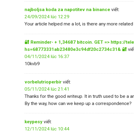
najboljsa koda za napotitev na binance
viết:
24/09/2024 lúc 12:29
Your article helped me a lot, is there any more relate
🔐 Reminder- + 1,34687 bitcoin. GET => https://te
hs=68773331ab23480e3c94df20c2734c31& 🔐
viế
04/11/2024 lúc 16:37
10kvb9
vorbelutrioperbir
viết:
05/11/2024 lúc 21:41
Thanks for the good writeup. It in truth used to be a
By the way, how can we keep up a correspondence?
keypesy
viết:
12/11/2024 lúc 10:44