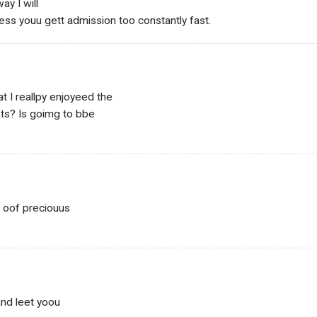
ay I will
ss youu gett admission too constantly fast.
at I reallpy enjoyeed the
sts? Is goimg to bbe
 oof preciouus
and leet yoou