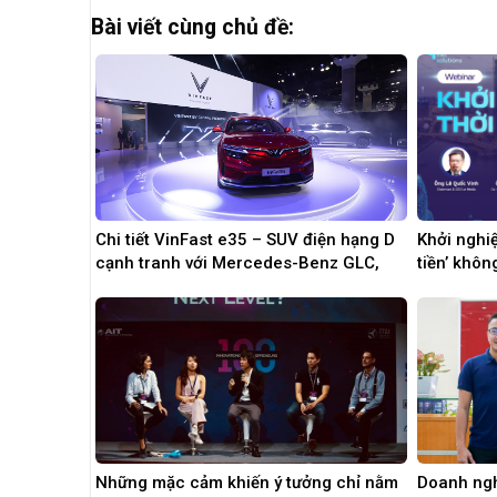
Bài viết cùng chủ đề:
Chi tiết VinFast e35 – SUV điện hạng D
Khởi nghiệ
cạnh tranh với Mercedes-Benz GLC,
tiền’ khô
BMW X3
Những mặc cảm khiến ý tưởng chỉ nằm
Doanh ngh