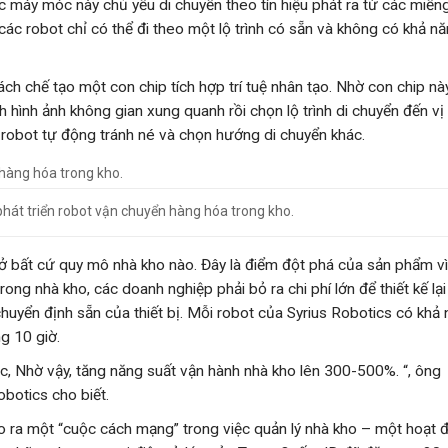
các máy móc này chủ yếu di chuyển theo tín hiệu phát ra từ các miến
các robot chỉ có thể đi theo một lộ trình có sẵn và không có khả n
h chế tạo một con chip tích hợp trí tuệ nhân tạo. Nhờ con chip này
 hình ảnh không gian xung quanh rồi chọn lộ trình di chuyển đến vị t
 robot tự động tránh né và chọn hướng di chuyển khác.
phát triển robot vận chuyển hàng hóa trong kho.
 ở bất cứ quy mô nhà kho nào. Đây là điểm đột phá của sản phẩm v
ong nhà kho, các doanh nghiệp phải bỏ ra chi phí lớn để thiết kế lại
huyển định sẵn của thiết bị. Mỗi robot của Syrius Robotics có khả
g 10 giờ.
ic, Nhờ vậy, tăng năng suất vận hành nhà kho lên 300-500%. “, ông
botics cho biết.
 ra một “cuộc cách mạng” trong việc quản lý nhà kho – một hoạt 