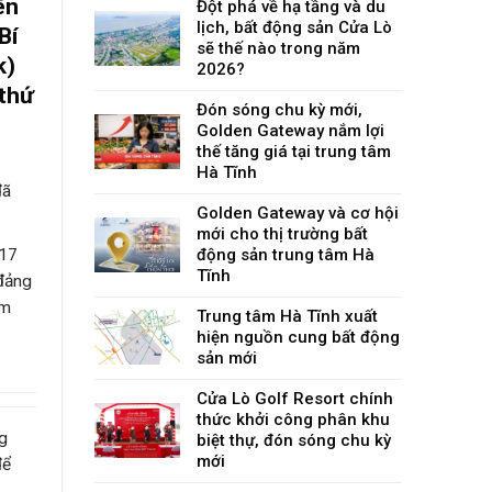
ên
Đột phá về hạ tầng và du
lịch, bất động sản Cửa Lò
Bí
sẽ thế nào trong năm
k)
2026?
 thứ
Đón sóng chu kỳ mới,
Golden Gateway nắm lợi
thế tăng giá tại trung tâm
g
Hà Tĩnh
đã
Golden Gateway và cơ hội
mới cho thị trường bất
617
động sản trung tâm Hà
Tĩnh
 đảng
àm
Trung tâm Hà Tĩnh xuất
hiện nguồn cung bất động
sản mới
Cửa Lò Golf Resort chính
thức khởi công phân khu
ng
biệt thự, đón sóng chu kỳ
mới
để