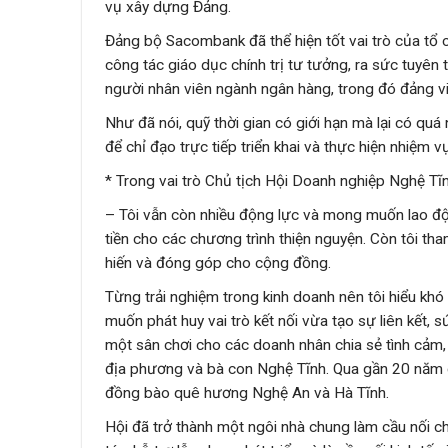
vụ xây dựng Đảng.
Đảng bộ Sacombank đã thể hiện tốt vai trò của tổ c
công tác giáo dục chính trị tư tưởng, ra sức tuyê
người nhân viên ngành ngân hàng, trong đó đảng viê
Như đã nói, quỹ thời gian có giới hạn mà lại có qu
để chỉ đạo trực tiếp triển khai và thực hiện nhiệm v
* Trong vai trò Chủ tịch Hội Doanh nghiệp Nghệ Tĩ
– Tôi vẫn còn nhiều động lực và mong muốn lao độn
tiền cho các chương trình thiện nguyện. Còn tôi tha
hiến và đóng góp cho cộng đồng.
Từng trải nghiệm trong kinh doanh nên tôi hiểu khó
muốn phát huy vai trò kết nối vừa tạo sự liên kết,
một sân chơi cho các doanh nhân chia sẻ tình cảm
địa phương và bà con Nghệ Tĩnh. Qua gần 20 năm 
đồng bào quê hương Nghệ An và Hà Tĩnh.
Hội đã trở thành một ngôi nhà chung làm cầu nối c