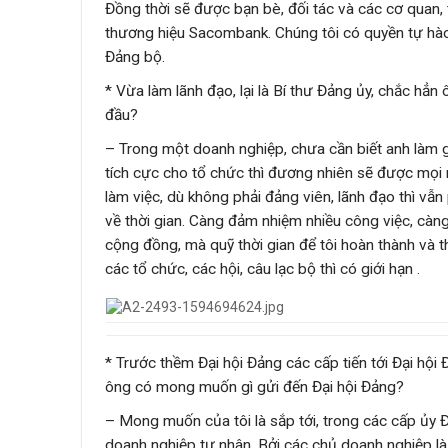
Đồng thời sẽ được bạn bè, đối tác và các cơ quan, t
thương hiệu Sacombank. Chúng tôi có quyền tự hà
Đảng bộ.
* Vừa làm lãnh đạo, lại là Bí thư Đảng ủy, chắc hẳn 
đầu?
– Trong một doanh nghiệp, chưa cần biết anh làm gì
tích cực cho tổ chức thì đương nhiên sẽ được mọi n
làm việc, dù không phải đảng viên, lãnh đạo thì vẫn
về thời gian. Càng đảm nhiệm nhiều công việc, càng
cộng đồng, mà quỹ thời gian để tôi hoàn thành và 
các tổ chức, các hội, câu lạc bộ thì có giới hạn .
* Trước thềm Đại hội Đảng các cấp tiến tới Đại hội
ông có mong muốn gì gửi đến Đại hội Đảng?
– Mong muốn của tôi là sắp tới, trong các cấp ủy
doanh nghiệp tư nhân. Bởi các chủ doanh nghiệp là 