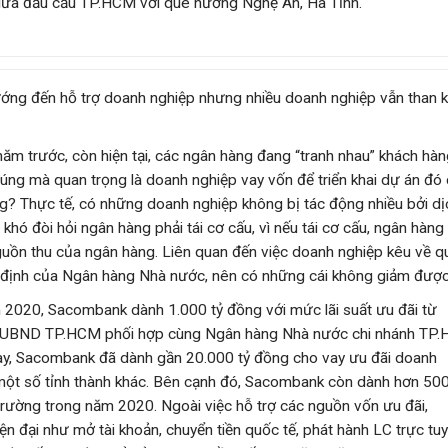
tế giữa đầu cầu TP.HCM với quê hương Nghệ An, Hà Tĩnh.
ớng đến hỗ trợ doanh nghiệp nhưng nhiều doanh nghiệp vẫn than 
năm trước, còn hiện tại, các ngân hàng đang “tranh nhau” khách hà
đúng mà quan trọng là doanh nghiệp vay vốn để triển khai dự án đó
ông? Thực tế, có những doanh nghiệp không bị tác động nhiều bởi dị
khó đòi hỏi ngân hàng phải tái cơ cấu, vì nếu tái cơ cấu, ngân hàng
guồn thu của ngân hàng. Liên quan đến việc doanh nghiệp kêu về q
quy định của Ngân hàng Nhà nước, nên có những cái không giảm được
m 2020, Sacombank dành 1.000 tỷ đồng với mức lãi suất ưu đãi từ
do UBND TP.HCM phối hợp cùng Ngân hàng Nhà nước chi nhánh TP
nay, Sacombank đã dành gần 20.000 tỷ đồng cho vay ưu đãi doanh
một số tỉnh thành khác. Bên cạnh đó, Sacombank còn dành hơn 500
 trường trong năm 2020. Ngoài việc hỗ trợ các nguồn vốn ưu đãi,
n đại như mở tài khoản, chuyển tiền quốc tế, phát hành LC trực tuy