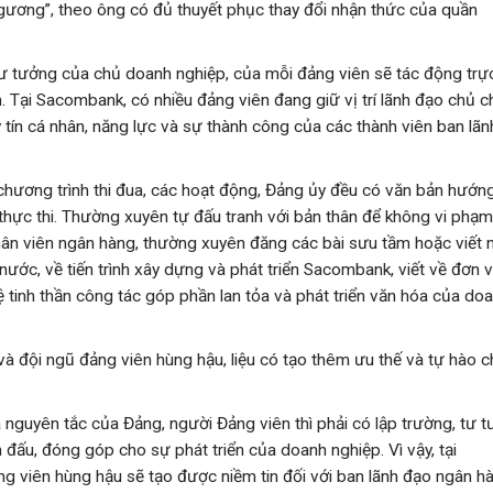
 gương”, theo ông có đủ thuyết phục thay đổi nhận thức của quần
tư tưởng của chủ doanh nghiệp, của mỗi đảng viên sẽ tác động trự
n. Tại Sacombank, có nhiều đảng viên đang giữ vị trí lãnh đạo chủ c
 tín cá nhân, năng lực và sự thành công của các thành viên ban lãn
c chương trình thi đua, các hoạt động, Đảng ủy đều có văn bản hướn
hực thi. Thường xuyên tự đấu tranh với bản thân để không vi phạ
ân viên ngân hàng, thường xuyên đăng các bài sưu tầm hoặc viết 
nước, về tiến trình xây dựng và phát triển Sacombank, viết về đơn v
tinh thần công tác góp phần lan tỏa và phát triển văn hóa của do
và đội ngũ đảng viên hùng hậu, liệu có tạo thêm ưu thế và tự hào 
 nguyên tắc của Đảng, người Đảng viên thì phải có lập trường, tư 
đấu, đóng góp cho sự phát triển của doanh nghiệp. Vì vậy, tại
g viên hùng hậu sẽ tạo được niềm tin đối với ban lãnh đạo ngân h