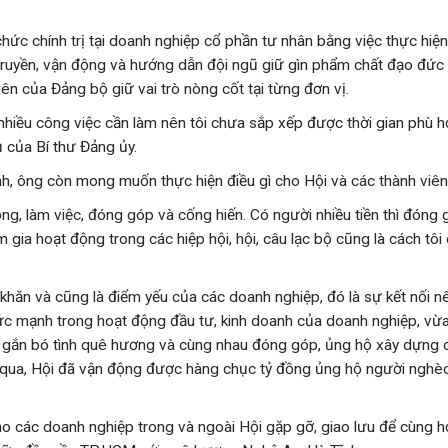
hức chính trị tại doanh nghiệp cổ phần tư nhân bằng việc thực hiện
n truyền, vận động và hướng dẫn đội ngũ giữ gìn phẩm chất đạo đức
n của Đảng bộ giữ vai trò nòng cốt tại từng đơn vị.
á nhiều công việc cần làm nên tôi chưa sắp xếp được thời gian phù 
ụ của Bí thư Đảng ủy.
nh, ông còn mong muốn thực hiện điều gì cho Hội và các thành viê
g, làm việc, đóng góp và cống hiến. Có người nhiều tiền thì đóng
m gia hoạt động trong các hiệp hội, hội, câu lạc bộ cũng là cách tôi
 khăn và cũng là điểm yếu của các doanh nghiệp, đó là sự kết nối nê
 sức mạnh trong hoạt động đầu tư, kinh doanh của doanh nghiệp, vừ
, gắn bó tình quê hương và cùng nhau đóng góp, ủng hộ xây dựng 
qua, Hội đã vận động được hàng chục tỷ đồng ủng hộ người nghè
ho các doanh nghiệp trong và ngoài Hội gặp gỡ, giao lưu để cùng 