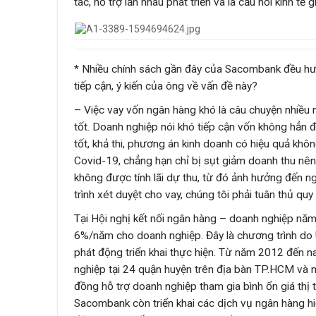
tác, hỗ trợ lẫn nhau phát triển và là cầu nối kinh 
* Nhiều chính sách gần đây của Sacombank đều hư
tiếp cận, ý kiến của ông về vấn đề này?
– Việc vay vốn ngân hàng khó là câu chuyện nhiều 
tốt. Doanh nghiệp nói khó tiếp cận vốn không hẳn 
tốt, khả thi, phương án kinh doanh có hiệu quả kh
Covid-19, chẳng hạn chỉ bị sụt giảm doanh thu nên 
không được tính lãi dự thu, từ đó ảnh hưởng đến n
trình xét duyệt cho vay, chúng tôi phải tuân thủ 
Tại Hội nghị kết nối ngân hàng – doanh nghiệp nă
6%/năm cho doanh nghiệp. Đây là chương trình 
phát động triển khai thực hiện. Từ năm 2012 đến 
nghiệp tại 24 quận huyện trên địa bàn TP.HCM và 
đồng hỗ trợ doanh nghiệp tham gia bình ổn giá thị
Sacombank còn triển khai các dịch vụ ngân hàng hiệ