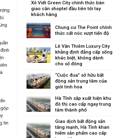
Xô Viết Green City chính thức bàn
giao căn shoptel đầu tiên tới tay
tượng
khách hàng
bị
húng
Chung cư The Point chính
thức cất nóc vượt tiến độ
quần
Lê Văn Thiêm Luxury City
 định
khẳng định đẳng cấp sống
ện
khác biệt, không dành
cho số đông
kiên
mà
“Cuộc đua” sở hữu bất
động sản trung tâm của
giới tinh hoa
Hà Tĩnh sắp xuất hiện khu
đến
đô thị cao cấp ngay trung
g góp
tâm thành phố
uy
Giao dịch bất động sản
g tin
tăng mạnh, Hà Tĩnh khan
hiếm sản phẩm cao cấp