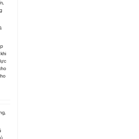
n,
ng
i
óp
khi
 lực
cho
cho
ng,
ủ
hủ