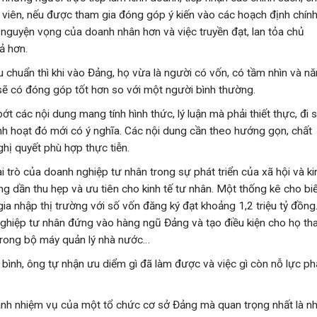
viên, nếu được tham gia đóng góp ý kiến vào các hoạch định chín
 nguyện vọng của doanh nhân hơn và việc truyền đạt, lan tỏa chủ
ả hơn.
u chuẩn thì khi vào Đảng, họ vừa là người có vốn, có tầm nhìn và n
n sẽ có đóng góp tốt hơn so với một người bình thường.
t các nội dung mang tính hình thức, lý luận mà phải thiết thực, đi 
inh hoạt đó mới có ý nghĩa. Các nội dung cần theo hướng gọn, chất
ghị quyết phù hợp thực tiễn.
 trò của doanh nghiệp tư nhân trong sự phát triển của xã hội và kin
 dần thu hẹp và ưu tiên cho kinh tế tư nhân. Một thống kê cho biế
a nhập thị trường với số vốn đăng ký đạt khoảng 1,2 triệu tỷ đồng.
 nghiệp tư nhân đứng vào hàng ngũ Đảng và tạo điều kiện cho họ t
 trong bộ máy quản lý nhà nước…
ê bình, ông tự nhận ưu diểm gì đã làm được và việc gì còn nỗ lực ph
nh nhiệm vụ của một tổ chức cơ sở Đảng mà quan trọng nhất là n