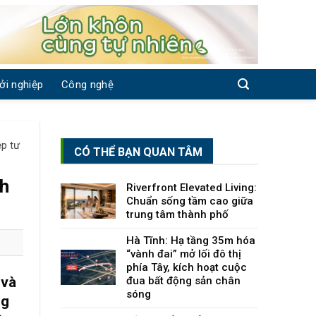
ởi nghiệp
Công nghệ
ệp tư
CÓ THỂ BẠN QUAN TÂM
nh
Riverfront Elevated Living:
Chuẩn sống tầm cao giữa
trung tâm thành phố
Hà Tĩnh: Hạ tầng 35m hóa
“vành đai” mở lối đô thị
phía Tây, kích hoạt cuộc
 và
đua bất động sản chân
sóng
ng