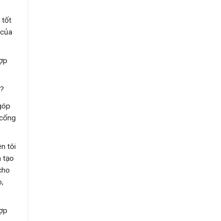
 tốt
 của
hợp
n?
 góp
 cống
n tôi
a tạo
cho
o,
hợp