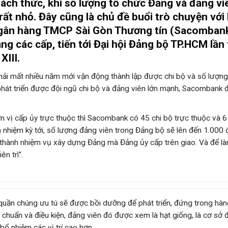
hách thức, khi số lượng tổ chức Đảng và đảng vi
rất nhỏ. Đây cũng là chủ đề buổi trò chuyện với 
Ngân hàng TMCP Sài Gòn Thương tín (Sacomban
ng các cấp, tiến tới Đại hội Đảng bộ TP.HCM lần
XIII.
phải mất nhiều năm mới vận động thành lập được chi bộ và số lượn
hát triển được đội ngũ chi bộ và đảng viên lớn mạnh, Sacombank 
n vị cấp ủy trực thuộc thì Sacombank có 45 chi bộ trực thuộc và 
 nhiệm kỳ tới, số lượng đảng viên trong Đảng bộ sẽ lên đến 1.000
 thành nhiệm vụ xây dựng Đảng mà Đảng ủy cấp trên giao. Và để l
n trì”.
uần chúng ưu tú sẽ được bồi dưỡng để phát triển, đứng trong hà
u chuẩn và điều kiện, đảng viên đó được xem là hạt giống, là cơ sở 
ổ nhiệm các vị trí cao hơn.