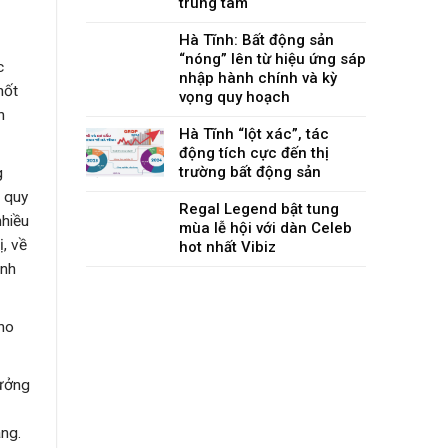
trung tâm
Hà Tĩnh: Bất động sản
“nóng” lên từ hiệu ứng sáp
c
nhập hành chính và kỳ
hốt
vọng quy hoạch
h
Hà Tĩnh “lột xác”, tác
động tích cực đến thị
trường bất động sản
g
m quy
Regal Legend bật tung
nhiều
mùa lễ hội với dàn Celeb
ị, về
hot nhất Vibiz
anh
cho
tưởng
àng.