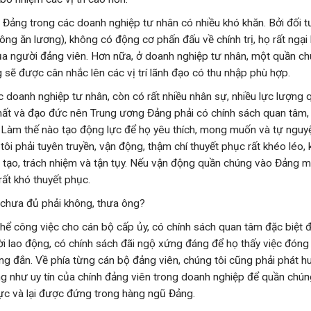
n Đảng trong các doanh nghiệp tư nhân có nhiều khó khăn. Bởi đối 
ông ăn lương), không có động cơ phấn đấu về chính trị, họ rất ngại 
ủa người đảng viên. Hơn nữa, ở doanh nghiệp tư nhân, một quần c
 sẽ được cân nhắc lên các vị trí lãnh đạo có thu nhập phù hợp.
c doanh nghiệp tư nhân, còn có rất nhiều nhân sự, nhiều lực lượng 
ất và đạo đức nên Trung ương Đảng phải có chính sách quan tâm,
. Làm thế nào tạo động lực để họ yêu thích, mong muốn và tự nguy
i phải tuyên truyền, vận động, thậm chí thuyết phục rất khéo léo, 
ng tạo, trách nhiệm và tận tụy. Nếu vận động quần chúng vào Đảng 
rất khó thuyết phục.
 chưa đủ phải không, thưa ông?
thể công việc cho cán bộ cấp ủy, có chính sách quan tâm đặc biệt 
ười lao động, có chính sách đãi ngộ xứng đáng để họ thấy việc đón
g đắn. Về phía từng cán bộ đảng viên, chúng tôi cũng phải phát h
ũng như uy tín của chính đảng viên trong doanh nghiệp để quần chún
lực và lại được đứng trong hàng ngũ Đảng.