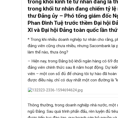
trong khối kinh tế tư nhân đang là t
trong khối tư nhân đang chiếm tỷ lệ 
thư Đảng ủy – Phó tổng giám đốc 
Phan Đình Tuệ trước thềm Đại hội Đả
XI và Đại hội Đảng toàn quốc lần thứ 
* Trong khi nhiều doanh nghiệp tư nhân cho rằng, 
đảng viên cũng chưa nhiều, nhưng Sacombank lại p
làm thế nào, thưa ông?
– Hiện nay, trong Đảng bộ khối ngân hàng có 69 đơ
đảng viên chính thức sau 8 năm hoạt động. Dự kiến
viên – một con số đủ để chúng tôi tự hào đã hoàn
được điều này, chỉ có duy nhất một con đường là “kiê
Thông thường, trong doanh nghiệp nhà nước, một q
ngũ Đảng. Sau quá trình phấn đấu, rèn luyện đủ tiê
được tiếp tục đào tạo, quy hoạch cán bộ nguồn và b