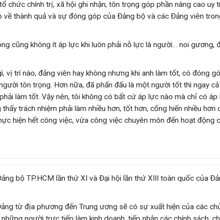
ổ chức chính trị, xã hội ghi nhận, tôn trọng góp phần nâng cao uy tí
o về thành quả và sự đóng góp của Đảng bộ và các Đảng viên tro
ông cũng không ít áp lực khi luôn phải nỗ lực là người… noi gương, đ
, vị trí nào, đảng viên hay không nhưng khi anh làm tốt, có đóng g
gười tôn trọng. Hơn nữa, đã phấn đấu là một người tốt thì ngay cả 
 phải làm tốt. Vậy nên, tôi không có bất cứ áp lực nào mà chỉ có áp
 thấy trách nhiệm phải làm nhiều hơn, tốt hơn, cống hiến nhiều hơn 
thực hiện hết công việc, vừa công việc chuyên môn đến hoạt động 
 Đảng bộ TP.HCM lần thứ XI và Đại hội lần thứ XIII toàn quốc của Đả
 Đảng từ địa phương đến Trung ương sẽ có sự xuất hiện của các ch
những người trực tiếp làm kinh doanh, tiếp nhận các chính sách, c